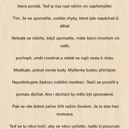
která povídá: Teď je čas nad něčím víc zapřemýšlet.
Tím, že se zpomalíte, uvidíte chyby, které jste napáchali či
dělali.
Nebojte se ničeho, když zpomalíte, máte šanci mnohem víc
vidět,
pochopit, umět rozebrat a nebát se najít cestu k růstu.
Meditujte, pokud nevíte kudy. Myšlenky budou přicházet.
Nepotřebujete žádnou zvláštní meditaci. Stačí se ponořit a
pomalu dýchat. Ano i dýchání by mělo být zpomalené.
Pak se vše dobré začne šířit vaším životem. Je to stav bez
motivace.
Teď se tu něco tvoří, aby se něco vyčistilo, našlo či posunulo.