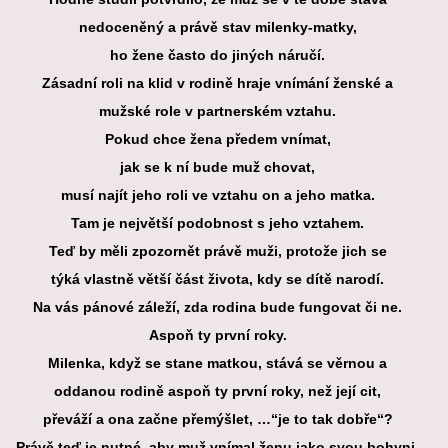
nedoceněný a
právě stav milenky-matky,
ho žene často do jiných náručí.
Zásadní roli na klid v rodině hraje vnímání ženské a
mužské role v partnerském vztahu.
Pokud chce žena předem vnímat,
jak se k ní bude muž chovat,
musí najít jeho roli ve vztahu on a jeho matka.
Tam je největší podobnost s jeho vztahem.
Teď by měli zpozornět právě muži, protože jich se
týká vlastně větší část života, kdy se dítě narodí.
Na vás pánové záleží, zda rodina bude fungovat či ne.
Aspoň ty první roky.
Milenka, když se stane matkou, stává se věrnou a
oddanou rodině aspoň ty první roky, než její cit,
převáží a ona začne přemýšlet, …“je to tak dobře“?
Právě teď je nutné, aby muž vnímal ženu jako svou bohyni,