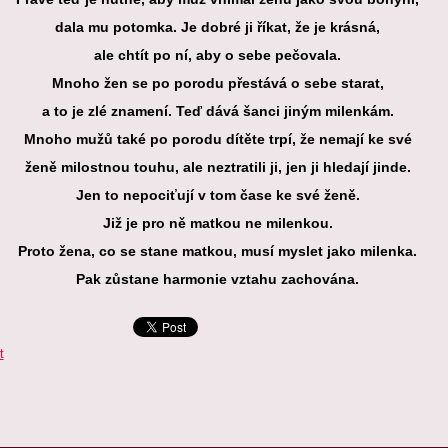
dala mu potomka. Je dobré ji říkat, že je krásná,
ale chtít po ní, aby o sebe pečovala.
Mnoho žen se po porodu přestává o sebe starat,
a to je zlé znamení. Teď dává šanci jiným milenkám.
Mnoho mužů také po porodu dítěte trpí, že nemají ke své
ženě milostnou touhu, ale neztratili ji, jen ji hledají jinde.
Jen to nepociťují v tom čase ke své ženě.
Již je pro ně matkou ne milenkou.
Proto žena, co se stane matkou, musí myslet jako milenka.
Pak zůstane harmonie vztahu zachována.
t