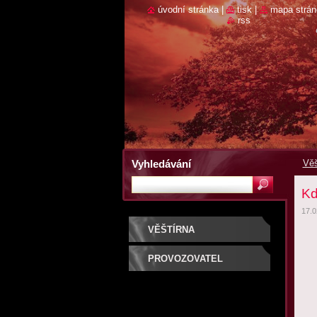
úvodní stránka
|
tisk
|
mapa strán
rss
Vyhledávání
Věš
Kd
17.0
VĚŠTÍRNA
PROVOZOVATEL
SLUŽBY