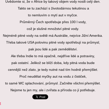
Uvědomte si, že v Africe by takový objem vody nosili celý den.
Takto se tu zachází s životodárnou tekutinou a
to nemluvím o mytí aut v myčce.
Průměrný Čech spotřebuje přes 100 l vody,
což je slušné množství pitné vody.
Nejméně pitné vody na světě má Austrálie, nejvíce Jižní Amerika.
Třeba takové USA polovinu pitné vody spotřebují na průmysl,
pak jsou lidé a pak zemědělství.
Ale třeba Indie to má opačně, nejdříve lidé a potraviny,
pak ostatní. Jelikož se blíží doba, kdy pitná voda bude
cennější než zlato, je tedy nutné nad tím hodně přemýšlet.
Proč neudělat myčky aut na vodu z čističek,
to samé WC splachování, průmysl. Začněte všichni přemýšlet.
Nejsme tu jen my, ale i zvířata a příroda co jí potřebuje.
t