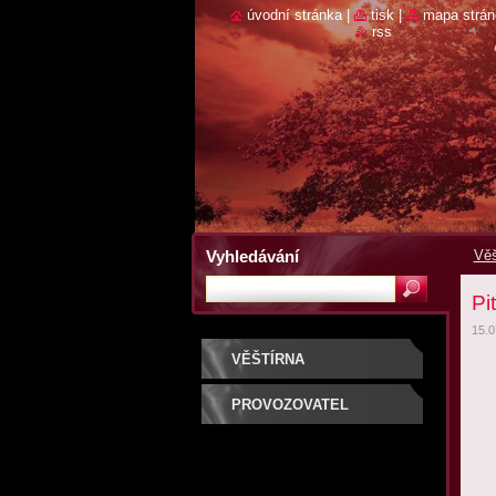
úvodní stránka
|
tisk
|
mapa strán
rss
Vyhledávání
Věš
Pi
15.0
VĚŠTÍRNA
PROVOZOVATEL
SLUŽBY