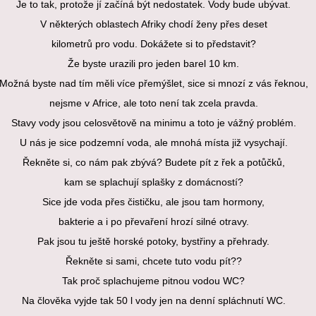
Je to tak, protože jí začíná být nedostatek. Vody bude ubývat.
V některých oblastech Afriky chodí ženy přes deset
kilometrů pro vodu. Dokážete si to představit?
Že byste urazili pro jeden barel 10 km.
Možná byste nad tím měli více přemýšlet, sice si mnozí z vás řeknou,
nejsme v Africe, ale toto není tak zcela pravda.
Stavy vody jsou celosvětově na minimu a toto je vážný problém.
U nás je sice podzemní voda, ale mnohá místa již vysychají.
Řekněte si, co nám pak zbývá? Budete pít z řek a potůčků,
kam se splachují splašky z domácností?
Sice jde voda přes čističku, ale jsou tam hormony,
bakterie a i po převaření hrozí silné otravy.
Pak jsou tu ještě horské potoky, bystřiny a přehrady.
Řekněte si sami, chcete tuto vodu pít??
Tak proč splachujeme pitnou vodou WC?
Na člověka vyjde tak 50 l vody jen na denní spláchnutí WC.