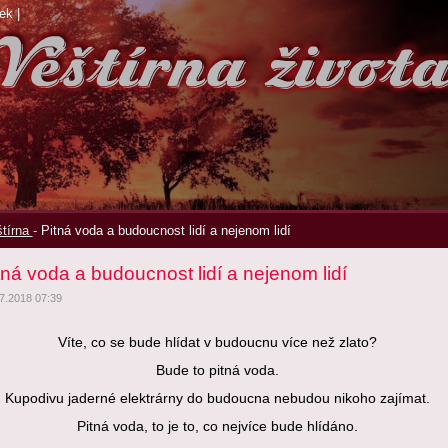
ek
|
tírna
-
Pitná voda a budoucnost lidí a nejenom lidí
tná voda a budoucnost lidí a nejenom lidí
7.2018 07:39
Víte, co se bude hlídat v budoucnu více než zlato?
Bude to pitná voda.
Kupodivu jaderné elektrárny do budoucna nebudou nikoho zajímat.
Pitná voda, to je to, co nejvíce bude hlídáno.